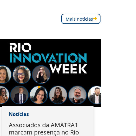
Mais notícias
Notícias
Notí
Associados da AMATRA1
Do 
marcam presença no Rio
EMA