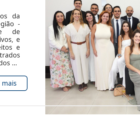
dos da
gião -
de de
ivos, e
itos e
rados
ados do
 mais