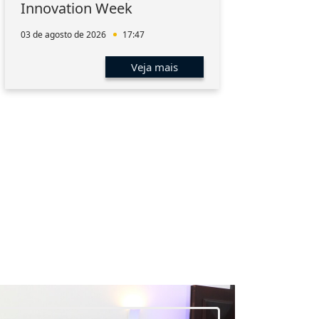
Innovation Week
hum
men
03 de agosto de 2026
17:47
01 de 
Veja mais