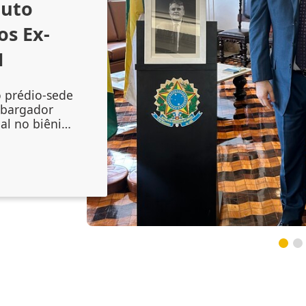
outo
os Ex-
1
o prédio-sede
mbargador
al no biênio
amento do
 Augusto
onal no
inta-feira
lenidade
 do magistr