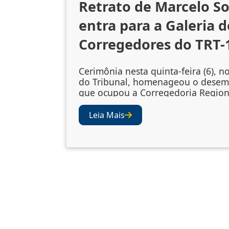
Retrato de Marcelo S
entra para a Galeria d
Corregedores do TRT-
Cerimônia nesta quinta-feira (6), n
do Tribunal, homenageou o dese
que ocupou a Corregedoria Region
2023/2025 A cerimônia de descerr
retrato do desembargador Marcelo
Leia Mais
Souto de Oliveira, corregedor regi
biênio 2023/2025, ocorreu nesta qu
(6), no Salão Nobre do TRT-1. A so
confirmou a inclusão da fotografia