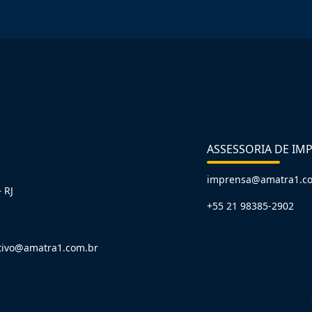
ASSESSORIA DE IM
imprensa@amatra1.c
 RJ
+55 21 98385-2902
tivo@amatra1.com.br