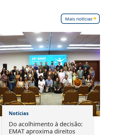
Mais notícias
Notícias
Notí
Do acolhimento à decisão:
Pal
EMAT aproxima direitos
est