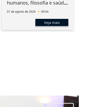
humanos, filosofia e saúde
do 
mental da magistratura
01 de agosto de 2026
00:54
31 de 
Veja mais