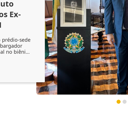
outo
os Ex-
1
o prédio-sede
mbargador
al no biênio
amento do
 Augusto
onal no
inta-feira
lenidade
do mag