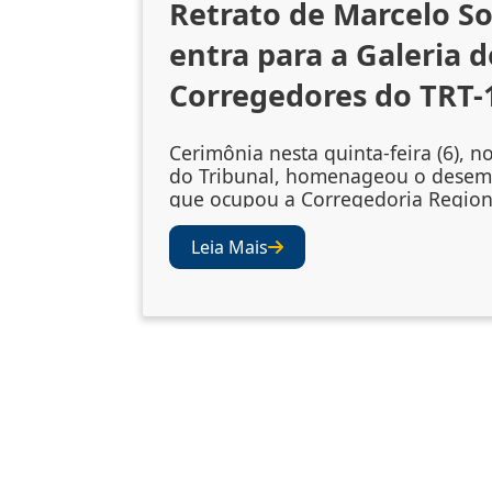
Retrato de Marcelo S
entra para a Galeria d
Corregedores do TRT-
Cerimônia nesta quinta-feira (6), n
do Tribunal, homenageou o dese
que ocupou a Corregedoria Region
2023/2025 A cerimônia de descerr
retrato do desembargador Marcelo
Leia Mais
Souto de Oliveira, corregedor regi
biênio 2023/2025, ocorreu nesta qu
(6), no Salão Nobre do TRT-1. A so
celebrou a inclusão da fotografia 