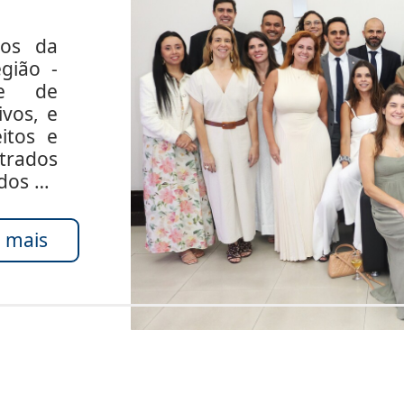
dos da
gião -
de de
ivos, e
itos e
rados
ados do
 mais