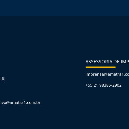
ASSESSORIA DE IM
imprensa@amatra1.c
 RJ
+55 21 98385-2902
tivo@amatra1.com.br