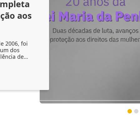
ompleta
nção aos
e 2006, foi
 um dos
lência de
liou os
mento das
, mas também
nstituições
s sinais de