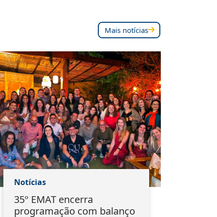
Mais notícias
Notícias
Notí
35º EMAT encerra
Ass
programação com balanço
mar