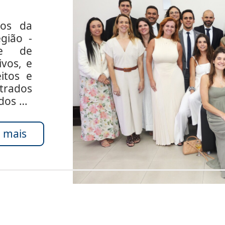
dos da
gião -
de de
ivos, e
itos e
rados
ados do
 mais