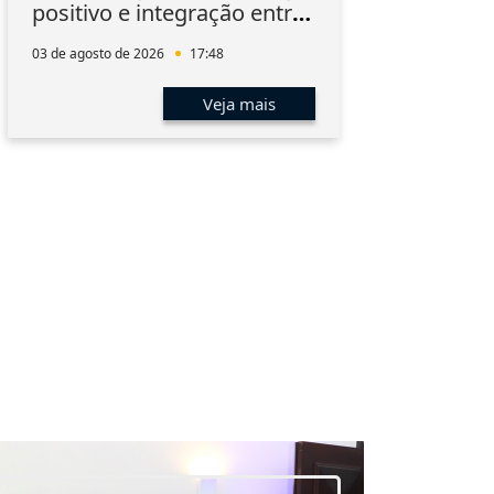
positivo e integração entre
Inn
os associados
03 de agosto de 2026
17:48
03 de 
Veja mais