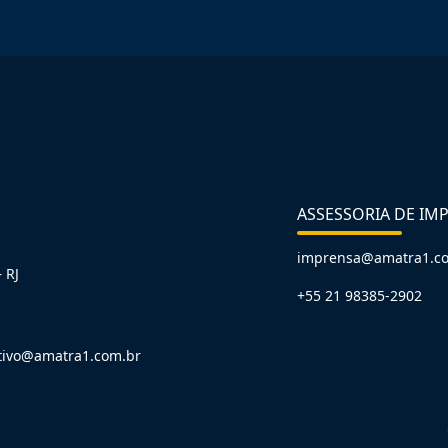
ASSESSORIA DE IM
imprensa@amatra1.c
 RJ
+55 21 98385-2902
tivo@amatra1.com.br