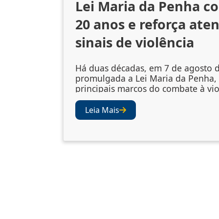
Lei Maria da Penha c
20 anos e reforça ate
sinais de violência
Há duas décadas, em 7 de agosto d
promulgada a Lei Maria da Penha,
principais marcos do combate à vio
gênero no Brasil. A legislação amp
mecanismos de prevenção, acolhi
Leia Mais
vítimas e punição dos agressores
abriu os olhos da sociedade e das i
para a importância de se atentar ao
violência. Juízes e desembargad