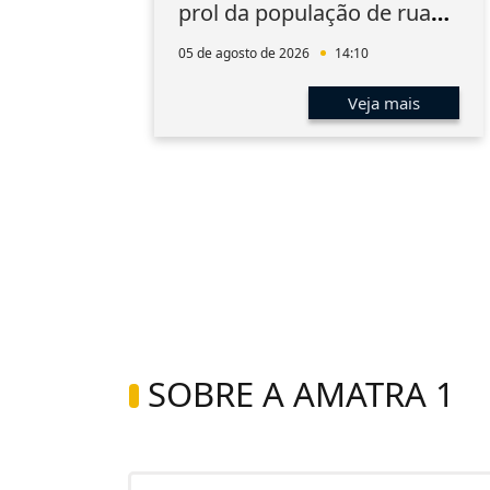
prol da população de rua
do Rio
05 de agosto de 2026
14:10
s
Veja mais
SOBRE A AMATRA 1