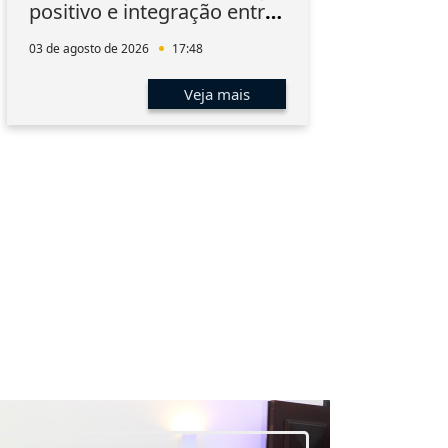
positivo e integração entre
Inn
os associados
03 de agosto de 2026
17:48
03 de 
Veja mais