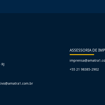
ASSESSORIA DE IM
imprensa@amatra1.c
 RJ
+55 21 98385-2902
tivo@amatra1.com.br