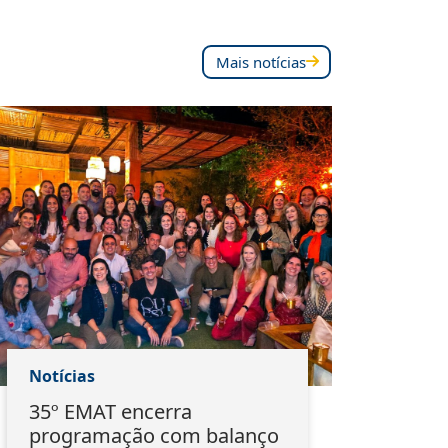
Mais notícias
Notícias
Notí
35º EMAT encerra
Ass
programação com balanço
mar