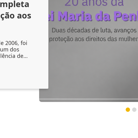
ompleta
nção aos
e 2006, foi
 um dos
lência de
liou os
mento das
, mas também
nstituições
s sinais de