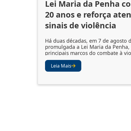
Lei Maria da Penha c
20 anos e reforça ate
sinais de violência
Há duas décadas, em 7 de agosto d
promulgada a Lei Maria da Penha,
principais marcos do combate à vio
gênero no Brasil. A legislação amp
mecanismos de prevenção, acolhi
Leia Mais
vítimas e punição dos agressores
abriu os olhos da sociedade e das i
para a importância de se atentar ao
violência. Juízes e desembargad