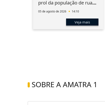
prol da população de rua
do Rio
05 de agosto de 2026
14:10
s
Veja mais
SOBRE A AMATRA 1