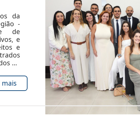
dos da
gião -
de de
ivos, e
itos e
rados
ados do
 mais