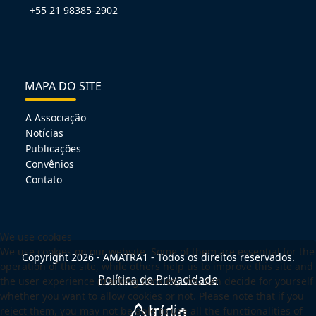
+55 21 98385-2902
MAPA DO SITE
A Associação
Notícias
Publicações
Convênios
Contato
We use cookies
We use cookies on our website. Some of them are essential for the
Copyright 2026 - AMATRA1 - Todos os direitos reservados.
operation of the site, while others help us to improve this site and
Política de Privacidade
the user experience (tracking cookies). You can decide for yourself
whether you want to allow cookies or not. Please note that if you
reject them, you may not be able to use all the functionalities of