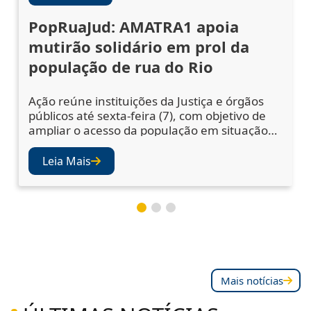
PopRuaJud: AMATRA1 apoia
mutirão solidário em prol da
população de rua do Rio
Ação reúne instituições da Justiça e órgãos
públicos até sexta-feira (7), com objetivo de
ampliar o acesso da população em situação
de rua a serviços essenciais A abertura da 5ª
edição do PopRuaJud-Rio reuniu
Leia Mais
representantes do sistema de Justiça e de
órgãos públicos nesta quarta-feira (5), na
área externa da Catedral Metropolitana de
São Sebastião, no Centro do Rio, para
Mais notícias