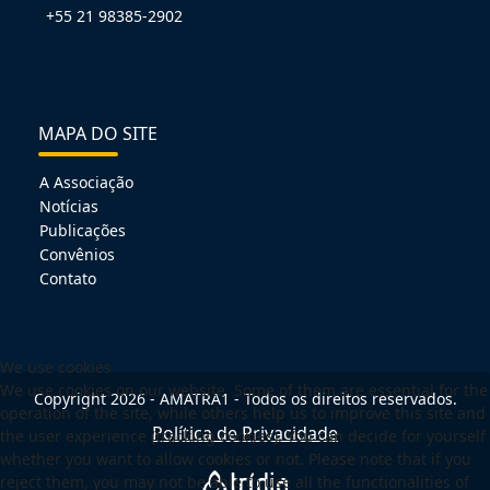
+55 21 98385-2902
MAPA DO SITE
A Associação
Notícias
Publicações
Convênios
Contato
We use cookies
We use cookies on our website. Some of them are essential for the
Copyright 2026 - AMATRA1 - Todos os direitos reservados.
operation of the site, while others help us to improve this site and
Política de Privacidade
the user experience (tracking cookies). You can decide for yourself
whether you want to allow cookies or not. Please note that if you
reject them, you may not be able to use all the functionalities of