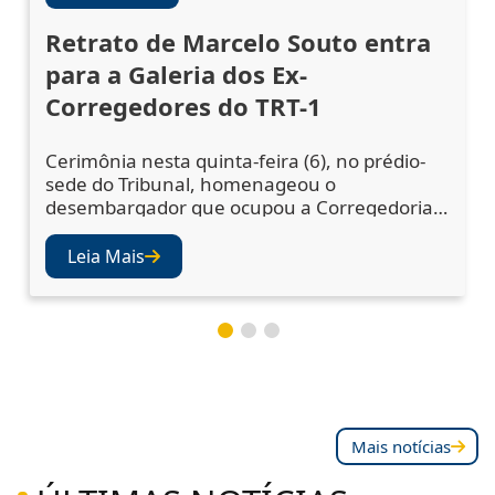
Retrato de Marcelo Souto entra
para a Galeria dos Ex-
Corregedores do TRT-1
Cerimônia nesta quinta-feira (6), no prédio-
sede do Tribunal, homenageou o
desembargador que ocupou a Corregedoria
Regional no biênio 2023/2025 A cerimônia de
descerramento do retrato do desembargador
Leia Mais
Marcelo Augusto Souto de Oliveira,
corregedor regional no biênio 2023/2025,
ocorreu nesta quinta-feira (6), no Salão Nobre
do TRT-1. A solenidade confirmou a inclusão
da fotografia do magistr
Mais notícias