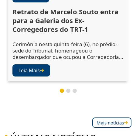
Retrato de Marcelo Souto entra
para a Galeria dos Ex-
Corregedores do TRT-1
Cerimônia nesta quinta-feira (6), no prédio-
sede do Tribunal, homenageou o
desembargador que ocupou a Corregedoria
Regional no biênio 2023/2025 A cerimônia de
descerramento do retrato do desembargador
Leia Mais
Marcelo Augusto Souto de Oliveira,
corregedor regional no biênio 2023/2025,
ocorreu nesta quinta-feira (6), no Salão Nobre
do TRT-1. A solenidade confirmou a inclusão
da fotografia do magistr
Mais notícias