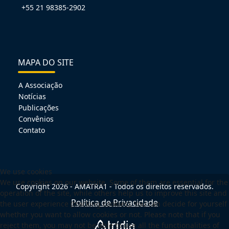
+55 21 98385-2902
MAPA DO SITE
A Associação
Notícias
Publicações
Convênios
Contato
We use cookies
We use cookies on our website. Some of them are essential for the
Copyright 2026 - AMATRA1 - Todos os direitos reservados.
operation of the site, while others help us to improve this site and
Política de Privacidade
the user experience (tracking cookies). You can decide for yourself
whether you want to allow cookies or not. Please note that if you
reject them, you may not be able to use all the functionalities of