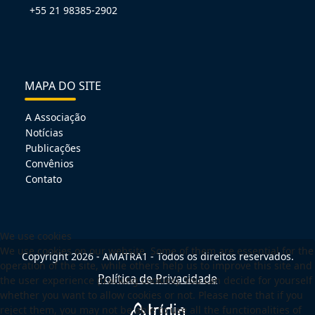
+55 21 98385-2902
MAPA DO SITE
A Associação
Notícias
Publicações
Convênios
Contato
We use cookies
We use cookies on our website. Some of them are essential for the
Copyright 2026 - AMATRA1 - Todos os direitos reservados.
operation of the site, while others help us to improve this site and
Política de Privacidade
the user experience (tracking cookies). You can decide for yourself
whether you want to allow cookies or not. Please note that if you
reject them, you may not be able to use all the functionalities of