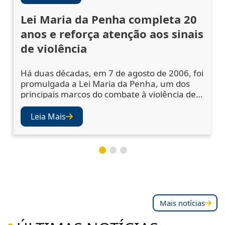
Lei Maria da Penha completa 20
anos e reforça atenção aos sinais
de violência
Há duas décadas, em 7 de agosto de 2006, foi
promulgada a Lei Maria da Penha, um dos
principais marcos do combate à violência de
gênero no Brasil. A legislação ampliou os
mecanismos de prevenção, acolhimento das
Leia Mais
vítimas e punição dos agressores, mas
também abriu os olhos da sociedade e das
instituições para a importância de se atentar
aos sinais de violência. Juízes e desembargad
Mais notícias