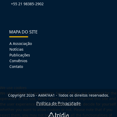
+55 21 98385-2902
MAPA DO SITE
A Associação
Notícias
Publicações
Convênios
Contato
We use cookies
We use cookies on our website. Some of them are essential for the
Copyright 2026 - AMATRA1 - Todos os direitos reservados.
operation of the site, while others help us to improve this site and
Política de Privacidade
the user experience (tracking cookies). You can decide for yourself
whether you want to allow cookies or not. Please note that if you
reject them, you may not be able to use all the functionalities of