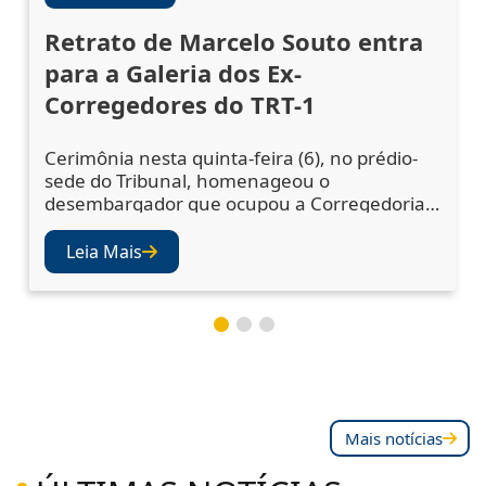
Retrato de Marcelo Souto entra
para a Galeria dos Ex-
Corregedores do TRT-1
Cerimônia nesta quinta-feira (6), no prédio-
sede do Tribunal, homenageou o
desembargador que ocupou a Corregedoria
Regional no biênio 2023/2025 A cerimônia de
descerramento do retrato do desembargador
Leia Mais
Marcelo Augusto Souto de Oliveira,
corregedor regional no biênio 2023/2025,
ocorreu nesta quinta-feira (6), no Salão Nobre
do TRT-1. A solenidade confirmou a inclusão
da fotografia do magistr
Mais notícias