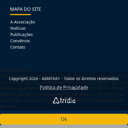
MAPA DO SITE
A Associação
Notícias
Publicações
Convênios
Contato
We use cookies
We use cookies on our website. Some of them are essential for the
Copyright 2026 - AMATRA1 - Todos os direitos reservados.
operation of the site, while others help us to improve this site and
Política de Privacidade
the user experience (tracking cookies). You can decide for yourself
whether you want to allow cookies or not. Please note that if you
reject them, you may not be able to use all the functionalities of
the site.
Ok