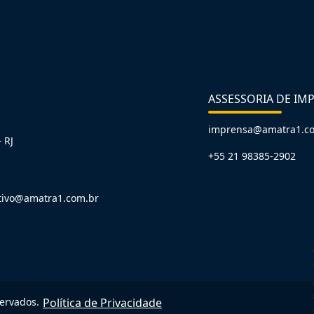
ASSESSORIA DE IM
imprensa@amatra1.c
 RJ
+55 21 98385-2902
tivo@amatra1.com.br
servados.
Política de Privacidade