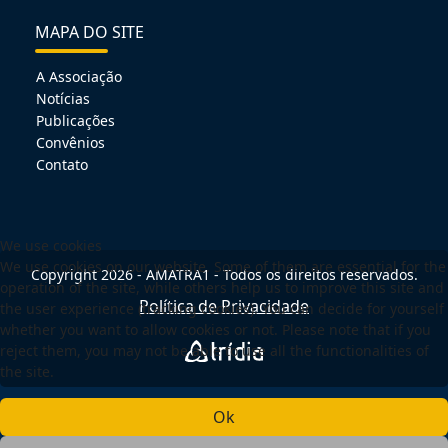
MAPA DO SITE
A Associação
Notícias
Publicações
Convênios
Contato
We use cookies
We use cookies on our website. Some of them are essential for the
Copyright 2026 - AMATRA1 - Todos os direitos reservados.
operation of the site, while others help us to improve this site and
Política de Privacidade
the user experience (tracking cookies). You can decide for yourself
whether you want to allow cookies or not. Please note that if you
reject them, you may not be able to use all the functionalities of
the site.
Ok