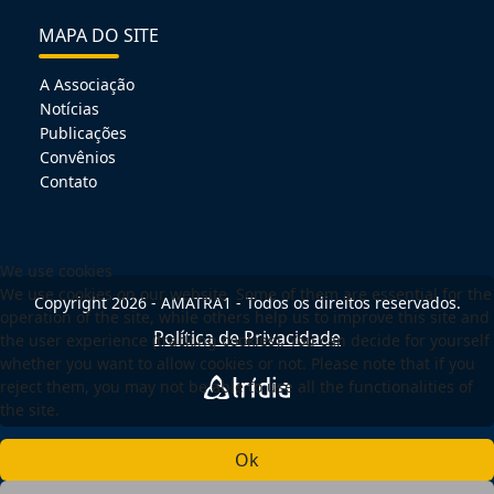
MAPA DO SITE
A Associação
Notícias
Publicações
Convênios
Contato
We use cookies
We use cookies on our website. Some of them are essential for the
Copyright 2026 - AMATRA1 - Todos os direitos reservados.
operation of the site, while others help us to improve this site and
Política de Privacidade
the user experience (tracking cookies). You can decide for yourself
whether you want to allow cookies or not. Please note that if you
reject them, you may not be able to use all the functionalities of
the site.
Ok