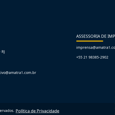
ASSESSORIA DE IM
imprensa@amatra1.c
 RJ
+55 21 98385-2902
tivo@amatra1.com.br
servados.
Política de Privacidade