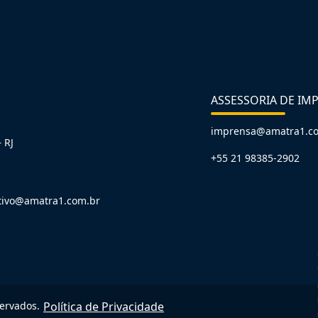
ASSESSORIA DE IM
imprensa@amatra1.c
 RJ
+55 21 98385-2902
tivo@amatra1.com.br
servados.
Política de Privacidade