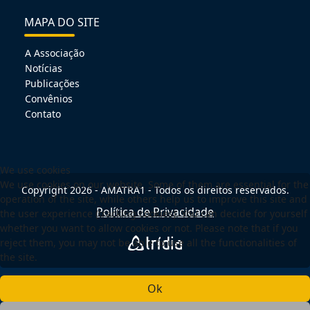
MAPA DO SITE
A Associação
Notícias
Publicações
Convênios
Contato
We use cookies
We use cookies on our website. Some of them are essential for the
Copyright 2026 - AMATRA1 - Todos os direitos reservados.
operation of the site, while others help us to improve this site and
Política de Privacidade
the user experience (tracking cookies). You can decide for yourself
whether you want to allow cookies or not. Please note that if you
reject them, you may not be able to use all the functionalities of
the site.
Ok