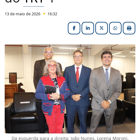
13 de maio de 2026
16:32
Facebook
LinkedIn
X (formerly Twitter
HELIX_ULT
Impri
Da esquerda para a direita: João Nunes, Lorena Moroni,