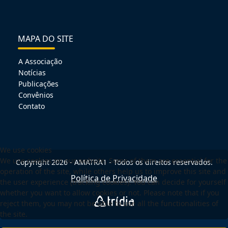
MAPA DO SITE
A Associação
Notícias
Publicações
Convênios
Contato
We use cookies
We use cookies on our website. Some of them are essential for the
Copyright 2026 - AMATRA1 - Todos os direitos reservados.
operation of the site, while others help us to improve this site and
Política de Privacidade
the user experience (tracking cookies). You can decide for yourself
whether you want to allow cookies or not. Please note that if you
reject them, you may not be able to use all the functionalities of
the site.