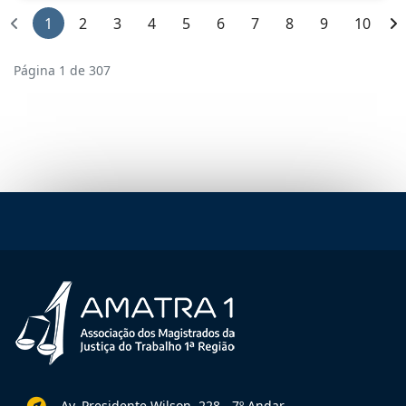
1
2
3
4
5
6
7
8
9
10
Página 1 de 307
Av. Presidente Wilson, 228 - 7º Andar