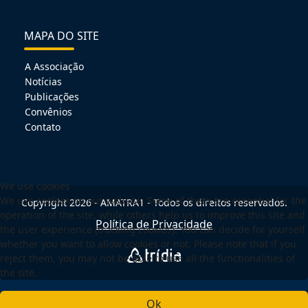
MAPA DO SITE
A Associação
Notícias
Publicações
Convênios
Contato
We use cookies
We use cookies on our website. Some of them are essential for the
Copyright 2026 - AMATRA1 - Todos os direitos reservados.
operation of the site, while others help us to improve this site and
Política de Privacidade
the user experience (tracking cookies). You can decide for yourself
whether you want to allow cookies or not. Please note that if you
reject them, you may not be able to use all the functionalities of
the site.
Ok