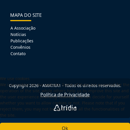
MAPA DO SITE
A Associação
Notícias
Publicações
Convênios
Contato
We use cookies
We use cookies on our website. Some of them are essential for the
Copyright 2026 - AMATRA1 - Todos os direitos reservados.
operation of the site, while others help us to improve this site and
Política de Privacidade
the user experience (tracking cookies). You can decide for yourself
whether you want to allow cookies or not. Please note that if you
reject them, you may not be able to use all the functionalities of
the site.
Ok