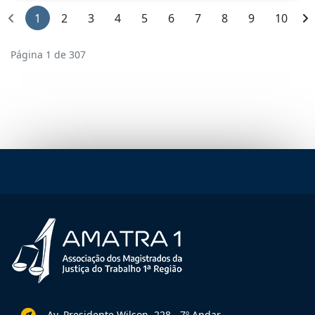
1
2
3
4
5
6
7
8
9
10
Página 1 de 307
Av. Presidente Wilson, 228 - 7º Andar