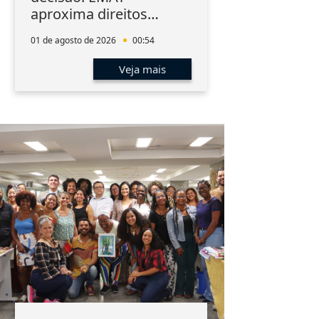
aproxima direitos
humanos, filosofia e
01 de agosto de 2026
00:54
saúde mental da
magistratura
Veja mais