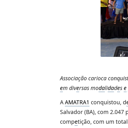
Associação carioca conquist
e
m div
e
rsas mo
da
li
da
d
e
s
e
A
AMATRA1
conquistou, d
Salvador (BA), com 2.047 
comp
e
tição, com um total