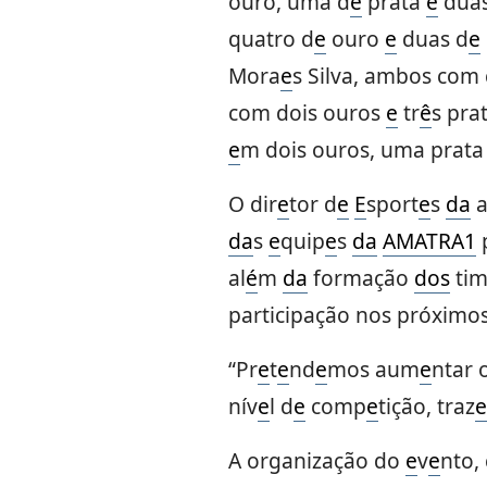
ouro, uma d
e
prata
e
duas
quatro d
e
ouro
e
duas d
e
Mora
e
s Silva, ambos com
com dois ouros
e
tr
ê
s pra
e
m dois ouros, uma prat
O dir
e
tor d
e
E
sport
e
s
da
a
da
s
e
quip
e
s
da
AMATRA1
al
é
m
da
formação
dos
ti
participação nos próximo
“Pr
e
t
e
nd
e
mos aum
e
ntar 
nív
e
l d
e
comp
e
tição, traz
e
A organização do
e
v
e
nto,