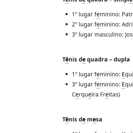
1º lugar f
e
minino: Pat
2º lugar f
e
minino: Adr
3º lugar masculino: Jos
T
ê
nis d
e
quadra – dupla
1º lugar f
e
minino:
E
qu
3º lugar f
e
minino:
E
qu
C
e
rqu
e
ira Fr
e
itas)
T
ê
nis d
e
m
e
sa