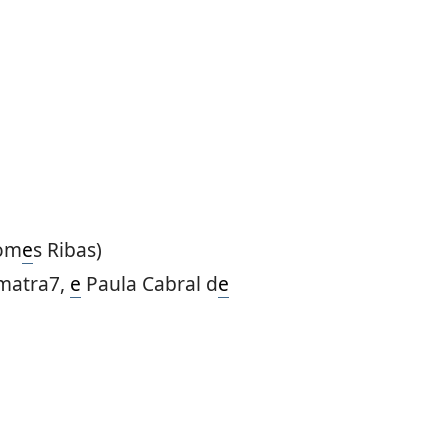
Gom
e
s Ribas)
atra7,
e
Paula Cabral d
e