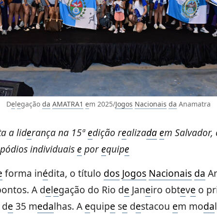
D
e
l
e
gação
da
AMATRA1
e
m 2025/
Jogos
Nacionais
da
Anamatra
a a lid
e
rança na 15ª
e
dição r
e
aliza
da
e
m Salvador,
pódios individuais
e
por
e
quip
e
e
forma in
é
dita, o título
dos
Jogos
Nacionais
da
An
pontos. A d
e
l
e
gação do Rio d
e
Jan
e
iro obt
e
v
e
o pr
 d
e
35 m
e
da
lhas. A
e
quip
e
s
e
d
e
stacou
e
m mo
da
l