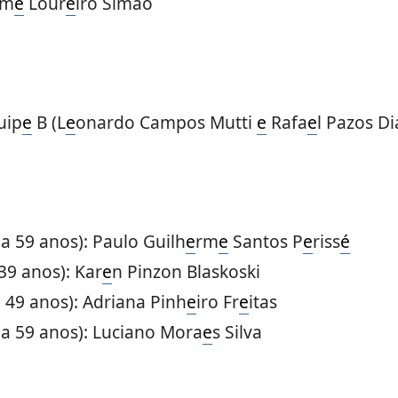
im
e
Lour
e
iro Simão
uip
e
B (L
e
onardo Campos Mutti
e
Rafa
e
l Pazos Di
 a 59 anos): Paulo Guilh
e
rm
e
Santos P
e
riss
é
39 anos): Kar
e
n Pinzon Blaskoski
 49 anos): Adriana Pinh
e
iro Fr
e
itas
 a 59 anos): Luciano Mora
e
s Silva