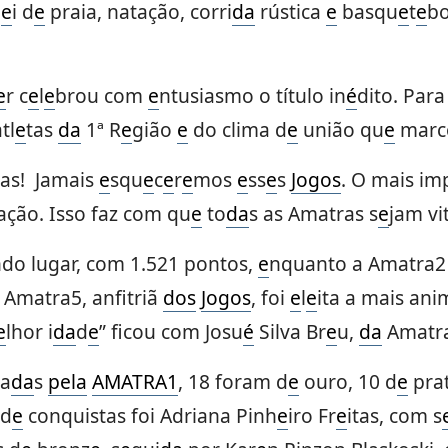
l
e
i d
e
praia, natação, corri
da
rústica
e
basqu
e
t
e
bo
e
r c
e
l
e
brou com
e
ntusiasmo o título in
é
dito. Par
tl
e
tas
da
1ª R
e
gião
e
do clima d
e
união qu
e
marc
tas! Jamais
e
squ
e
c
e
r
e
mos
e
ss
e
s
Jogos
. O mais im
ação. Isso faz com qu
e
to
da
s as Amatras s
e
jam vi
do lugar, com 1.521 pontos,
e
nquanto a Amatra2
Amatra5, anfitriã
dos
Jogos
, foi
e
l
e
ita a mais ani
e
lhor i
da
d
e
” ficou com Josu
é
Silva Br
e
u,
da
Amatra
ta
da
s
p
e
la
AMATRA1
, 18 foram d
e
ouro, 10 d
e
pra
 d
e
conquistas foi Adriana Pinh
e
iro Fr
e
itas, com s