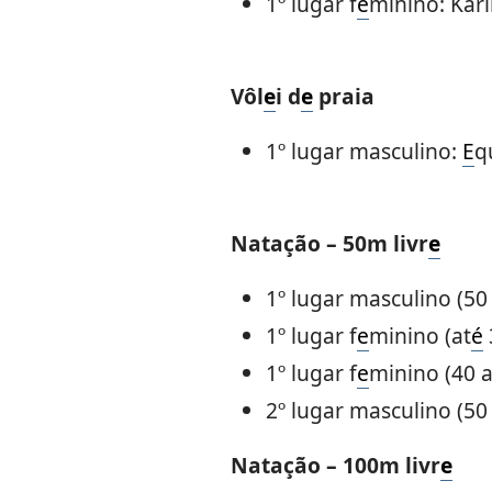
1º lugar f
e
minino: Kar
Vôl
e
i d
e
praia
1º lugar masculino:
E
q
Natação – 50m livr
e
1º lugar masculino (50
1º lugar f
e
minino (at
é
1º lugar f
e
minino (40 a
2º lugar masculino (50
Natação – 100m livr
e