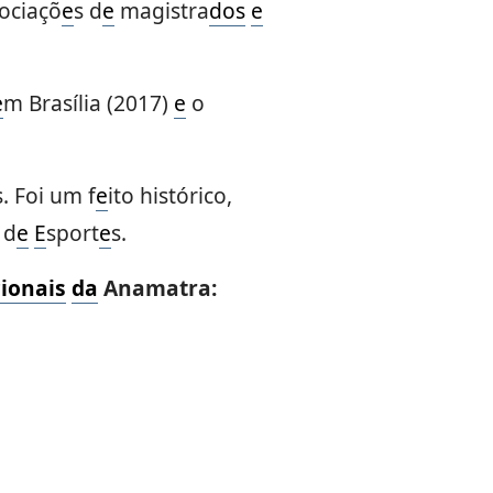
ociaçõ
e
s d
e
magistra
dos
e
e
m Brasília (2017)
e
o
. Foi um f
e
ito histórico,
 d
e
E
sport
e
s.
ionais
da
Anamatra: