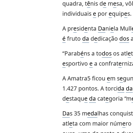
quadra, t
ê
nis d
e
m
e
sa, vô
individuais
e
por
e
quip
e
s.
A pr
e
sid
e
nta
Da
ni
e
la Mull
é
fruto
da
d
e
dicação
dos
a
“Parab
é
ns a to
dos
os atl
e
e
sportivo
e
a confrat
e
rniz
A Amatra5 ficou
e
m s
e
gun
1.427 pontos. A torci
da
da
d
e
staqu
e
da
cat
e
goria “m
Da
s 35 m
e
da
lhas conquis
atl
e
ta com maior núm
e
ro