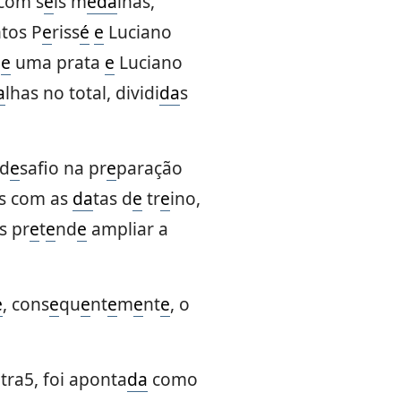
 com s
e
is m
e
da
lhas,
tos P
e
riss
é
e
Luciano
s
e
uma prata
e
Luciano
a
lhas no total, dividi
da
s
 d
e
safio na pr
e
paração
is com as
da
tas d
e
tr
e
ino,
s pr
e
t
e
nd
e
ampliar a
e
, cons
e
qu
e
nt
e
m
e
nt
e
, o
ra5, foi aponta
da
como