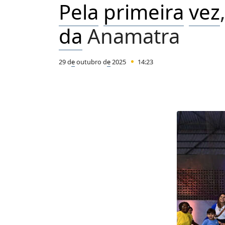
P
e
la
prim
e
ira
v
e
z
da
Anamatra
29 d
e
outubro d
e
2025
14:23