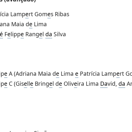
rícia Lamp
e
rt Gom
e
s Ribas
iana Maia d
e
Lima
é
F
e
lipp
e
Rang
e
l
da
Silva
ip
e
A (Adriana Maia d
e
Lima
e
Patrícia Lamp
e
rt 
ip
e
C (Gis
e
ll
e
Bring
e
l d
e
Oliv
e
ira Lima
Da
vid,
da
Am