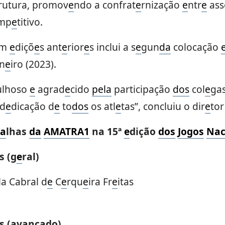
rutura, promov
e
ndo a confrat
e
rnização
e
ntr
e
ass
omp
e
titivo.
m
e
diçõ
e
s ant
e
rior
e
s inclui a s
e
gun
da
colocação
n
e
iro (2023).
ulhoso
e
agrad
e
cido
p
e
la
participação
dos
col
e
gas
d
e
dicação d
e
to
dos
os atl
e
tas”, concluiu o dir
e
tor
a
lhas
da
AMATRA1
na 15ª
e
dição
dos
Jogos
Nac
s (g
e
ral)
a Cabral d
e
C
e
rqu
e
ira Fr
e
itas
s (avançado)