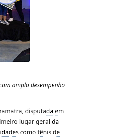
 com amplo d
e
s
e
mp
e
nho
amatra, disputa
da
e
m
im
e
iro lugar g
e
ral
da
i
da
d
e
s como t
ê
nis d
e