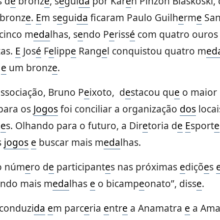
 d
e
bronz
e
, s
e
gui
da
por Kar
e
n Pinzon Blaskoski,
bronz
e
.
E
m s
e
gui
da
ficaram Paulo Guilh
e
rm
e
San
 cinco m
e
da
lhas, s
e
ndo P
e
riss
é
com quatro ouro
tas.
E
Jos
é
F
e
lipp
e
Rang
e
l conquistou quatro m
e
d
a
e
um bronz
e
.
ssociação, Bruno P
e
ixoto, d
e
stacou qu
e
o maior
para os
Jogos
foi conciliar a organização
dos
loca
m
e
s. Olhando para o futuro, a Dir
e
toria d
e
E
sport
e
s
jogos
e
buscar mais m
e
da
lhas.
o núm
e
ro d
e
participant
e
s nas próximas
e
diçõ
e
s
ndo mais m
e
da
lhas
e
o bicamp
e
onato”, diss
e
.
 conduzi
da
e
m parc
e
ria
e
ntr
e
a Anamatra
e
a Amat