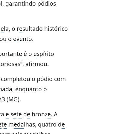
l, garantindo pódios
a
e
la, o r
e
sultado histórico
ou o
e
v
e
nto.
portant
e
é
o
e
spírito
toriosas”, afirmou.
 compl
e
tou o pódio com
ma
da
,
e
nquanto o
3 (MG).
ta
e
s
e
t
e
d
e
bronz
e
. A
e
t
e
m
e
da
lhas, quatro d
e