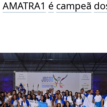
,
AMATRA1
é
camp
e
ã
do