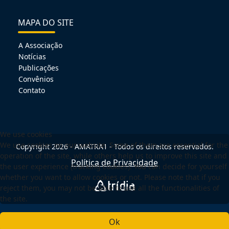
MAPA DO SITE
A Associação
Notícias
Publicações
Convênios
Contato
We use cookies
We use cookies on our website. Some of them are essential for the
Copyright 2026 - AMATRA1 - Todos os direitos reservados.
operation of the site, while others help us to improve this site and
Política de Privacidade
the user experience (tracking cookies). You can decide for yourself
whether you want to allow cookies or not. Please note that if you
reject them, you may not be able to use all the functionalities of
the site.
Ok