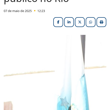
07 de maio de 2025
12:23
Facebook
LinkedIn
X (formerly Twitter
HELIX_ULT
Impri