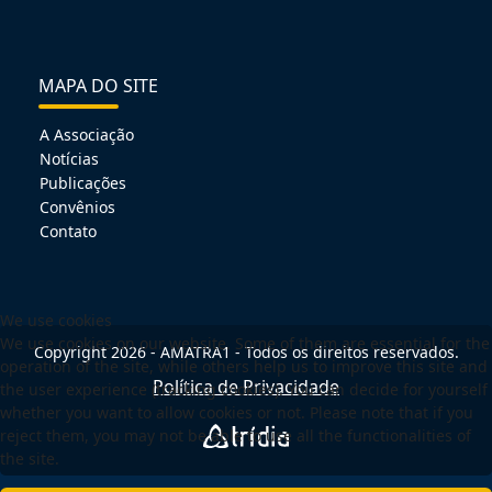
MAPA DO SITE
A Associação
Notícias
Publicações
Convênios
Contato
We use cookies
We use cookies on our website. Some of them are essential for the
Copyright 2026 - AMATRA1 - Todos os direitos reservados.
operation of the site, while others help us to improve this site and
Política de Privacidade
the user experience (tracking cookies). You can decide for yourself
whether you want to allow cookies or not. Please note that if you
reject them, you may not be able to use all the functionalities of
the site.