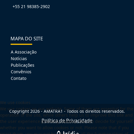
+55 21 98385-2902
MAPA DO SITE
A Associação
Notícias
Publicações
Convênios
Contato
We use cookies
We use cookies on our website. Some of them are essential for the
Copyright 2026 - AMATRA1 - Todos os direitos reservados.
operation of the site, while others help us to improve this site and
Política de Privacidade
the user experience (tracking cookies). You can decide for yourself
whether you want to allow cookies or not. Please note that if you
reject them, you may not be able to use all the functionalities of