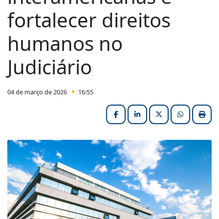
fortalecer direitos
humanos no
Judiciário
04 de março de 2026
16:55
Facebook
LinkedIn
X (formerly Twitter
HELIX_ULT
Impri