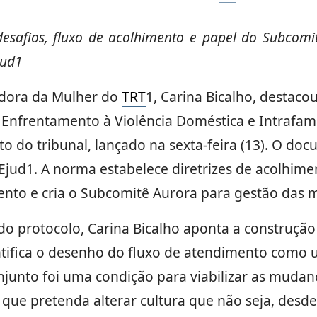
safios, fluxo de acolhimento e papel do Subcom
jud1
dora da Mulher do
TRT
1, Carina Bicalho, destaco
e Enfrentamento à Violência Doméstica e Intrafami
o do tribunal, lançado na sexta-feira (13). O do
Ejud1. A norma estabelece diretrizes de acolhimen
nto e cria o Subcomitê Aurora para gestão das 
do protocolo, Carina Bicalho aponta a construção
ntifica o desenho do fluxo de atendimento como u
njunto foi uma condição para viabilizar as mudanç
que pretenda alterar cultura que não seja, desde