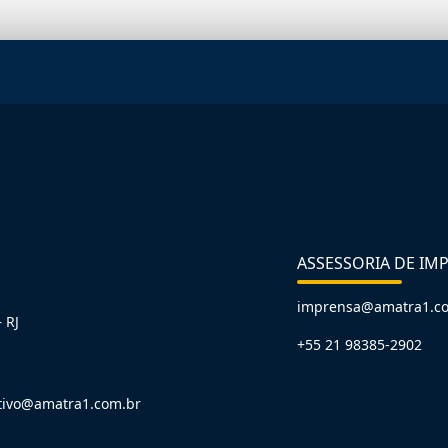
ASSESSORIA DE IM
imprensa@amatra1.c
 RJ
+55 21 98385-2902
tivo@amatra1.com.br