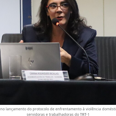
o lançamento do protocolo de enfrentamento à violência doméstic
servidoras e trabalhadoras do
TRT
-1