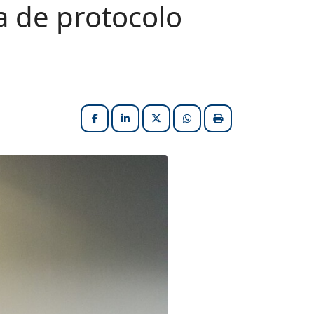
a de protocolo
Facebook
LinkedIn
X (formerly Twitter)
HELIX_ULTIMATE_SHARE_W
Imprimir matéria