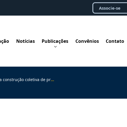
Associe-se
ação
Notícias
Publicações
Convênios
Contato
a de protocolo contra violência de gênero do TRT-1