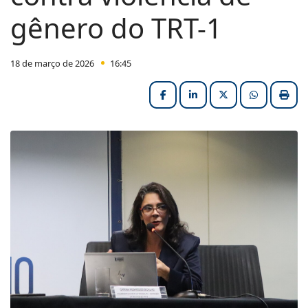
gênero do TRT-1
18 de março de 2026
16:45
Facebook
LinkedIn
X (formerly Twitter
HELIX_ULT
Impri