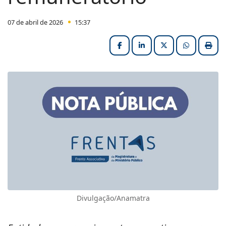
07 de abril de 2026
15:37
Facebook
LinkedIn
X (formerly Twitter
HELIX_ULT
Impri
Divulgação/Anamatra