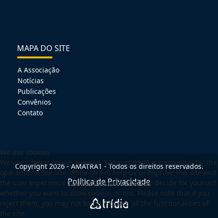
MAPA DO SITE
A Associação
Notícias
Publicações
Convênios
Contato
We use cookies
We use cookies on our website. Some of them are essential for the
Copyright 2026 - AMATRA1 - Todos os direitos reservados.
operation of the site, while others help us to improve this site and
Política de Privacidade
the user experience (tracking cookies). You can decide for yourself
whether you want to allow cookies or not. Please note that if you
reject them, you may not be able to use all the functionalities of
the site.