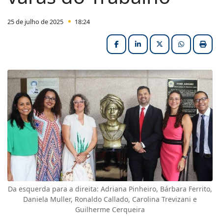
25 de julho de 2025
18:24
Facebook
LinkedIn
X (formerly Twitter
HELIX_ULT
Impri
Da esquerda para a direita: Adriana Pinheiro, Bárbara Ferrito,
Daniela Muller, Ronaldo Callado, Carolina Trevizani e
Guilherme Cerqueira