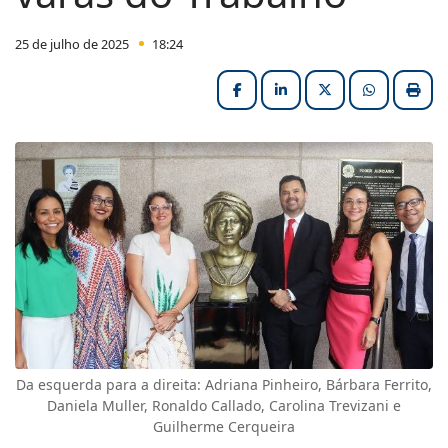
25 de julho de 2025
18:24
Facebook
LinkedIn
X (formerly Twitter
HELIX_ULT
Impri
Da esquerda para a direita: Adriana Pinheiro, Bárbara Ferrito,
Daniela Muller, Ronaldo Callado, Carolina Trevizani e
Guilherme Cerqueira