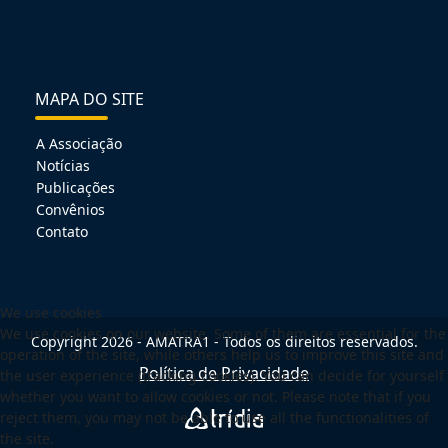
MAPA DO SITE
A Associação
Notícias
Publicações
Convênios
Contato
We use cookies
We use cookies on our website. Some of them are essential for the
Copyright 2026 - AMATRA1 - Todos os direitos reservados.
operation of the site, while others help us to improve this site and
Política de Privacidade
the user experience (tracking cookies). You can decide for yourself
whether you want to allow cookies or not. Please note that if you
reject them, you may not be able to use all the functionalities of
the site.