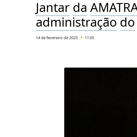
J
a
nt
a
r
d
a
A
M
A
TR
a
dministr
a
ç
ã
o
do
14 de fevereiro de 2025
11:05