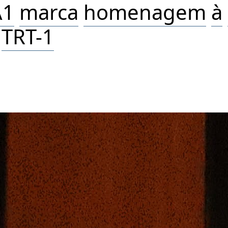
A
1
m
a
rc
a
homen
a
gem
à
TRT-1