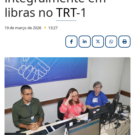
libras no
TRT
-1
19 de março de 2026
13:27
Facebook
LinkedIn
X (formerly Twitter
HELIX_ULT
Impri