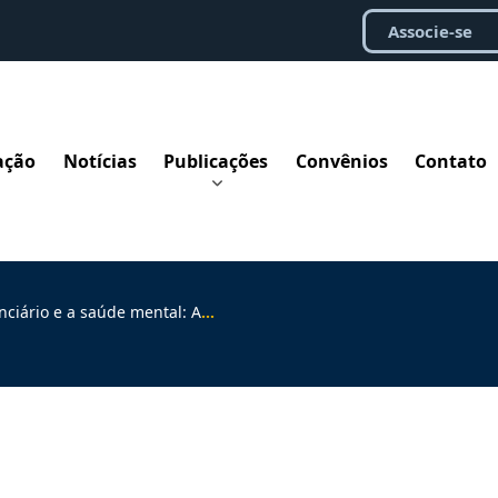
Associe-se
ação
Notícias
Publicações
Convênios
Contato
mental: AMATRA1 e ABA/RJ debatem impactos da NR-1