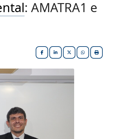
ntal
: AMATRA1 e
Facebook
LinkedIn
X (formerly Twitter)
HELIX_ULTIMATE_SHARE_W
Imprimir matéria