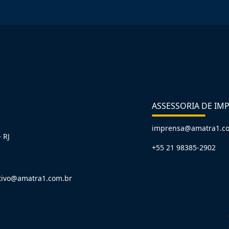
ASSESSORIA DE IM
imprensa@amatra1.c
 RJ
+55 21 98385-2902
tivo@amatra1.com.br