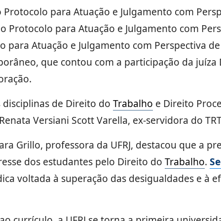
 Protocolo para Atuação e Julgamento com Perspe
a; o Protocolo para Atuação e Julgamento com Pers
olo para Atuação e Julgamento com Perspectiva d
râneo, que contou com a participação da juíza D
oração.
 disciplinas de Direito do
Trabalho
e Direito Proc
enata Versiani Scott Varella, ex-servidora do TR
a Grillo, professora da UFRJ, destacou que a pr
eresse dos estudantes pelo Direito do
Trabalho
.
Se
dica voltada à superação das desigualdades e à ef
ao currículo, a UFRJ se torna a primeira universid