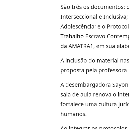
São três os documentos: o
Interseccional e Inclusiv
Adolescência; e o Protoc
Trabalho
Escravo Contempo
da AMATRA1, em sua elab
A inclusão do material nas
proposta pela professora R
A desembargadora Sayonar
sala de aula renova o int
fortalece uma cultura jurí
humanos.
Ao integrar os protocolos 