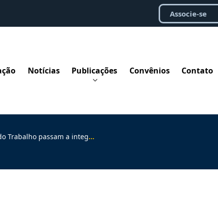
Associe-se
ação
Notícias
Publicações
Convênios
Contato
 a integrar disciplinas do curso de Direito da UFRJ