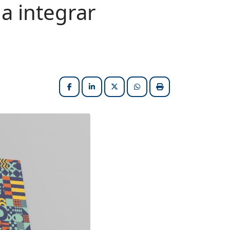
a integrar
Facebook
LinkedIn
X (formerly Twitter)
HELIX_ULTIMATE_SHARE_W
Imprimir matéria