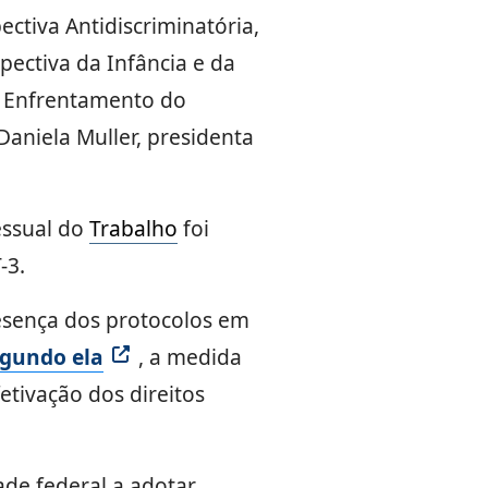
ctiva Antidiscriminatória,
pectiva da Infância e da
e Enfrentamento do
aniela Muller, presidenta
essual do
Trabalho
foi
T-3.
esença dos protocolos em
gundo ela
, a medida
etivação dos direitos
ade federal a adotar