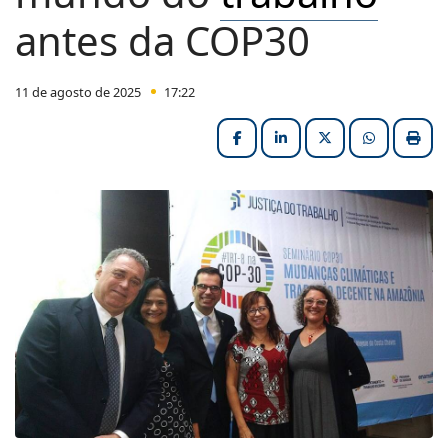
antes da COP30
11 de agosto de 2025
17:22
Facebook
LinkedIn
X (formerly Twitter
HELIX_ULT
Impri