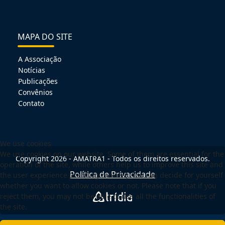
MAPA DO SITE
A Associação
Notícias
Publicações
Convênios
Contato
We use cookies
We use cookies on our website. Some of them are essential for the
Copyright 2026 - AMATRA1 - Todos os direitos reservados.
operation of the site, while others help us to improve this site and
Política de Privacidade
the user experience (tracking cookies). You can decide for yourself
whether you want to allow cookies or not. Please note that if you
reject them, you may not be able to use all the functionalities of
the site.