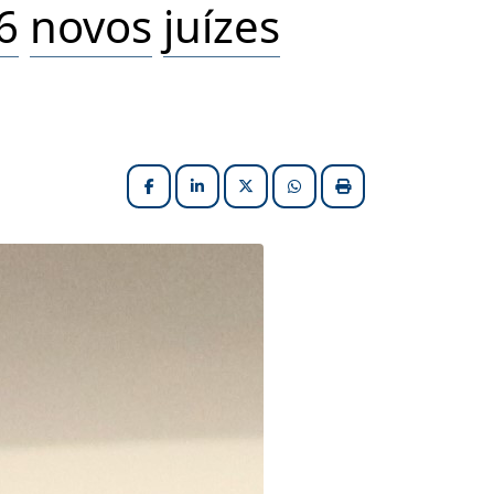
6
novos
juízes
Facebook
LinkedIn
X (formerly Twitter)
HELIX_ULTIMATE_SHARE_W
Imprimir matéria