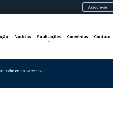
Associe-se
ação
Notícias
Publicações
Convênios
Contato
 empossa 56 novos juízes substitutos