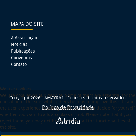
MAPA DO SITE
A Associação
Notícias
Publicações
Convênios
Contato
We use cookies
We use cookies on our website. Some of them are essential for the
Copyright 2026 - AMATRA1 - Todos os direitos reservados.
operation of the site, while others help us to improve this site and
Política de Privacidade
the user experience (tracking cookies). You can decide for yourself
whether you want to allow cookies or not. Please note that if you
reject them, you may not be able to use all the functionalities of
the site.