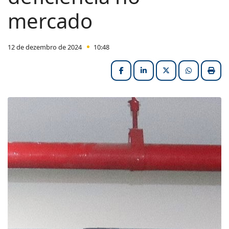
mercado
12 de dezembro de 2024
10:48
Facebook
LinkedIn
X (formerly Twitter
HELIX_ULT
Impri