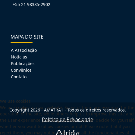
+55 21 98385-2902
MAPA DO SITE
A Associação
Notícias
Publicações
Convênios
Contato
We use cookies
We use cookies on our website. Some of them are essential for the
Copyright 2026 - AMATRA1 - Todos os direitos reservados.
operation of the site, while others help us to improve this site and
Política de Privacidade
the user experience (tracking cookies). You can decide for yourself
whether you want to allow cookies or not. Please note that if you
reject them, you may not be able to use all the functionalities of