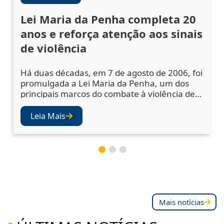
Lei Maria da Penha completa 20
anos e reforça atenção aos sinais
de violência
Há duas décadas, em 7 de agosto de 2006, foi
promulgada a Lei Maria da Penha, um dos
principais marcos do combate à violência de
gênero no Brasil. A legislação ampliou os
mecanismos de prevenção, acolhimento das
Leia Mais
vítimas e punição dos agressores, mas
também abriu os olhos da sociedade e das
instituições para a importância de se atentar
aos sinais de violência. Juízes e desembargad
Mais notícias