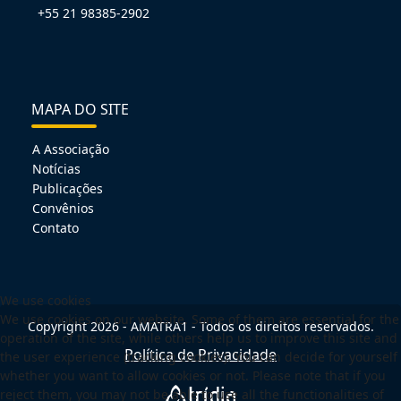
+55 21 98385-2902
MAPA DO SITE
A Associação
Notícias
Publicações
Convênios
Contato
We use cookies
We use cookies on our website. Some of them are essential for the
Copyright 2026 - AMATRA1 - Todos os direitos reservados.
operation of the site, while others help us to improve this site and
Política de Privacidade
the user experience (tracking cookies). You can decide for yourself
whether you want to allow cookies or not. Please note that if you
reject them, you may not be able to use all the functionalities of