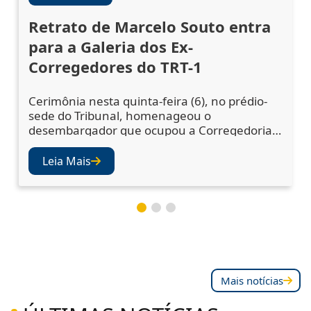
Retrato de Marcelo Souto entra
para a Galeria dos Ex-
Corregedores do TRT-1
Cerimônia nesta quinta-feira (6), no prédio-
sede do Tribunal, homenageou o
desembargador que ocupou a Corregedoria
Regional no biênio 2023/2025 A cerimônia de
descerramento do retrato do desembargador
Leia Mais
Marcelo Augusto Souto de Oliveira,
corregedor regional no biênio 2023/2025,
ocorreu nesta quinta-feira (6), no Salão Nobre
do TRT-1. A solenidade confirmou a inclusão
da fotografia do magistr
Mais notícias