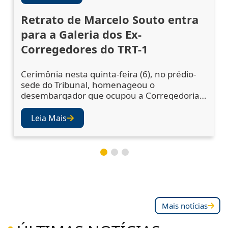
Retrato de Marcelo Souto entra
para a Galeria dos Ex-
Corregedores do TRT-1
Cerimônia nesta quinta-feira (6), no prédio-
sede do Tribunal, homenageou o
desembargador que ocupou a Corregedoria
Regional no biênio 2023/2025 A cerimônia de
descerramento do retrato do desembargador
Leia Mais
Marcelo Augusto Souto de Oliveira,
corregedor regional no biênio 2023/2025,
ocorreu nesta quinta-feira (6), no Salão Nobre
do TRT-1. A solenidade celebrou a inclusão da
fotografia do mag
Mais notícias