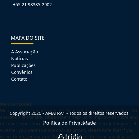
+55 21 98385-2902
MAPA DO SITE
A Associação
Notícias
Publicações
Convênios
Contato
We use cookies
We use cookies on our website. Some of them are essential for the
Copyright 2026 - AMATRA1 - Todos os direitos reservados.
operation of the site, while others help us to improve this site and
Política de Privacidade
the user experience (tracking cookies). You can decide for yourself
whether you want to allow cookies or not. Please note that if you
reject them, you may not be able to use all the functionalities of