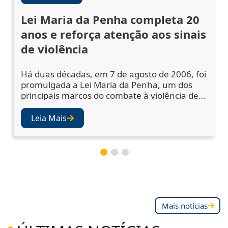
Lei Maria da Penha completa 20
anos e reforça atenção aos sinais
de violência
Há duas décadas, em 7 de agosto de 2006, foi
promulgada a Lei Maria da Penha, um dos
principais marcos do combate à violência de
gênero no Brasil. A legislação ampliou os
mecanismos de prevenção, acolhimento das
Leia Mais
vítimas e punição dos agressores, mas
também abriu os olhos da sociedade e das
instituições para a importância de se atentar
aos sinais de violência. Juízes e desembargad
Mais notícias