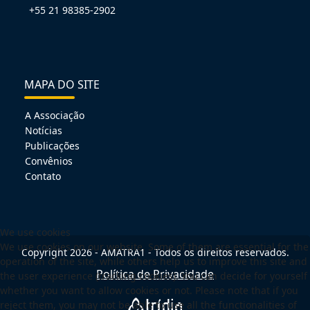
+55 21 98385-2902
MAPA DO SITE
A Associação
Notícias
Publicações
Convênios
Contato
We use cookies
We use cookies on our website. Some of them are essential for the
Copyright 2026 - AMATRA1 - Todos os direitos reservados.
operation of the site, while others help us to improve this site and
Política de Privacidade
the user experience (tracking cookies). You can decide for yourself
whether you want to allow cookies or not. Please note that if you
reject them, you may not be able to use all the functionalities of