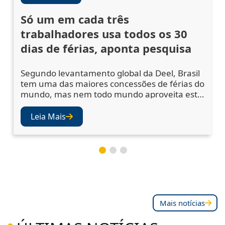
Só um em cada três
trabalhadores usa todos os 30
dias de férias, aponta pesquisa
Segundo levantamento global da Deel, Brasil
tem uma das maiores concessões de férias do
mundo, mas nem todo mundo aproveita este
benefício na íntegra Uma pesquisa da
plataforma de recursos humanos Deel,
Leia Mais
conduzida em parceria com a a16z em mais
de 150 países, revelou que o Brasil é o
segundo país que mais concede férias no
mundo, atrás apenas da França. Contudo, só
um a cada três traba
Mais notícias