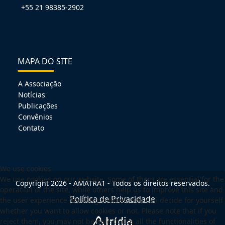
+55 21 98385-2902
MAPA DO SITE
A Associação
Notícias
Publicações
Convênios
Contato
We use cookies
We use cookies on our website. Some of them are essential for the
Copyright 2026 - AMATRA1 - Todos os direitos reservados.
operation of the site, while others help us to improve this site and
Política de Privacidade
the user experience (tracking cookies). You can decide for yourself
whether you want to allow cookies or not. Please note that if you
reject them, you may not be able to use all the functionalities of