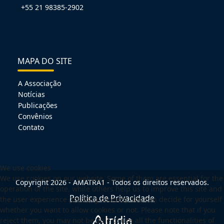
+55 21 98385-2902
MAPA DO SITE
A Associação
Notícias
Publicações
Convênios
Contato
We use cookies
We use cookies on our website. Some of them are essential for the
Copyright 2026 - AMATRA1 - Todos os direitos reservados.
operation of the site, while others help us to improve this site and
Política de Privacidade
the user experience (tracking cookies). You can decide for yourself
whether you want to allow cookies or not. Please note that if you
reject them, you may not be able to use all the functionalities of