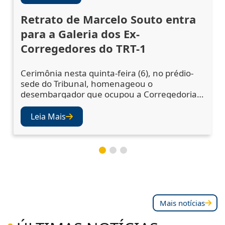
Retrato de Marcelo Souto entra
para a Galeria dos Ex-
Corregedores do TRT-1
Cerimônia nesta quinta-feira (6), no prédio-
sede do Tribunal, homenageou o
desembargador que ocupou a Corregedoria
Regional no biênio 2023/2025 A cerimônia de
descerramento do retrato do desembargador
Leia Mais
Marcelo Augusto Souto de Oliveira,
corregedor regional no biênio 2023/2025,
ocorreu nesta quinta-feira (6), no Salão Nobre
do TRT-1. A solenidade celebrou a inclusão da
fotografia do mag
Mais notícias