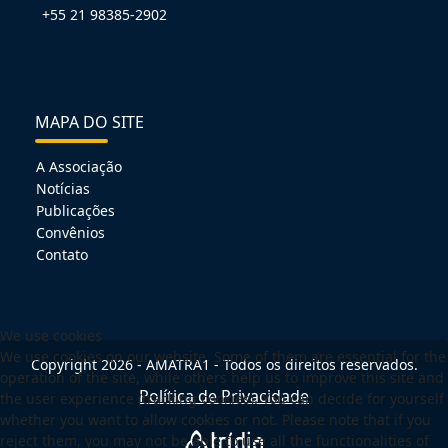
+55 21 98385-2902
MAPA DO SITE
A Associação
Notícias
Publicações
Convênios
Contato
We use cookies
We use cookies on our website. Some of them are essential for the
Copyright 2026 - AMATRA1 - Todos os direitos reservados.
operation of the site, while others help us to improve this site and
Política de Privacidade
the user experience (tracking cookies). You can decide for yourself
whether you want to allow cookies or not. Please note that if you
reject them, you may not be able to use all the functionalities of