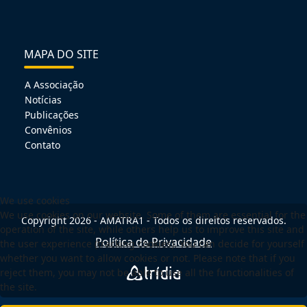
MAPA DO SITE
A Associação
Notícias
Publicações
Convênios
Contato
We use cookies
We use cookies on our website. Some of them are essential for the
Copyright 2026 - AMATRA1 - Todos os direitos reservados.
operation of the site, while others help us to improve this site and
Política de Privacidade
the user experience (tracking cookies). You can decide for yourself
whether you want to allow cookies or not. Please note that if you
reject them, you may not be able to use all the functionalities of
the site.