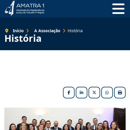
Início
A Associação
História
História
Facebook
LinkedIn
X (formerly Twitter
HELIX_ULT
Impri