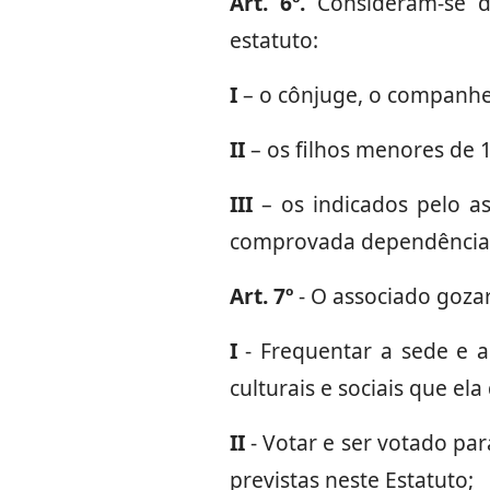
Art. 6º.
Consideram-se de
estatuto:
I
– o cônjuge, o companhe
II
– os filhos menores de 
III
– os indicados pelo as
comprovada dependência e
Art. 7º
- O associado gozar
I
- Frequentar a sede e a
culturais e sociais que el
II
- Votar e ser votado par
previstas neste Estatuto;