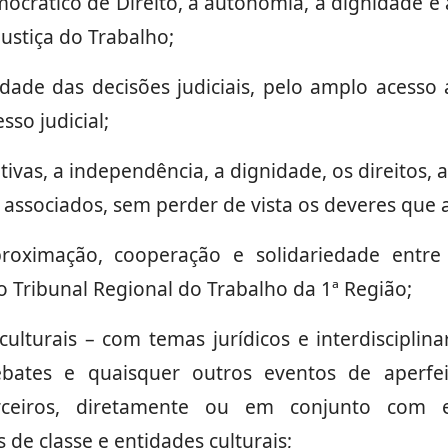
ocrático de Direito, a autonomia, a dignidade e
Justiça do Trabalho;
idade das decisões judiciais, pelo amplo acesso 
so judicial;
vas, a independência, a dignidade, os direitos, a
 associados, sem perder de vista os deveres que a
oximação, cooperação e solidariedade entre 
 Tribunal Regional do Trabalho da 1ª Região;
ulturais – com temas jurídicos e interdisciplin
debates e quaisquer outros eventos de aperf
rceiros, diretamente ou em conjunto com es
 de classe e entidades culturais;