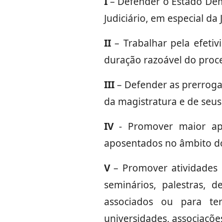
I
– Defender o Estado Dem
Judiciário, em especial da 
II
– Trabalhar pela efetiv
duração razoável do proces
III
– Defender as prerrogati
da magistratura e de seus
IV
- Promover maior apr
aposentados no âmbito do
V
– Promover atividades c
seminários, palestras, 
associados ou para te
universidades, associações