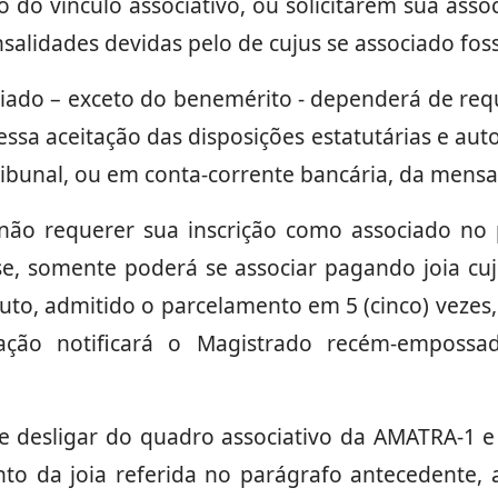
o vínculo associativo, ou solicitarem sua asso
lidades devidas pelo de cujus se associado foss
iado – exceto do benemérito - dependerá de requ
ressa aceitação das disposições estatutárias e a
bunal, ou em conta-corrente bancária, da mensal
ão requerer sua inscrição como associado no p
e, somente poderá se associar pagando joia cu
ituto, admitido o parcelamento em 5 (cinco) vezes
iação notificará o Magistrado recém-empossa
e desligar do quadro associativo da AMATRA-1 e
nto da joia referida no parágrafo antecedente, 