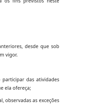
 os fins previstos neste
anteriores, desde que sob
m vigor
.
participar das atividades
e ela ofereça;
al, observadas as exceções