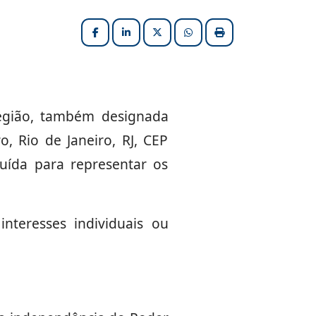
Facebook
LinkedIn
X (formerly Twitter)
HELIX_ULTIMATE_SHARE_W
Imprimir matéria
Região, também designada
, Rio de Janeiro, RJ, CEP
ituída para representar os
nteresses individuais ou