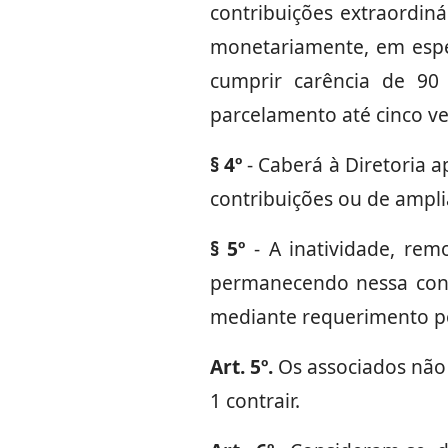
contribuições extraordin
monetariamente, em espe
cumprir carência de 90 
parcelamento até cinco ve
§ 4º
- Caberá à Diretoria 
contribuições ou de ampl
§ 5º
- A inatividade, rem
permanecendo nessa cond
mediante requerimento po
Art. 5º.
Os associados não
1 contrair.