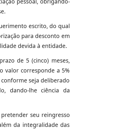
ciação pessoal, obrigando-
e.
erimento escrito, do qual
utorização para desconto em
idade devida à entidade.
razo de 5 (cinco) meses,
jo valor corresponde a 5%
, conforme seja deliberado
do, dando-lhe ciência da
 pretender seu reingresso
além da integralidade das