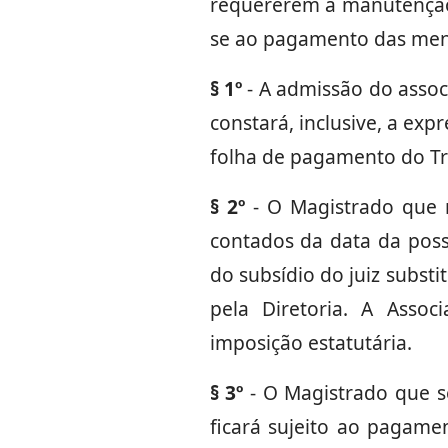
requererem a manutenção d
se ao pagamento das mensa
§ 1º
- A admissão do assoc
constará, inclusive, a exp
folha de pagamento do Tri
§ 2º
- O Magistrado que n
contados da data da poss
do subsídio do juiz subst
pela Diretoria. A Assoc
imposição estatutária.
§ 3º
- O Magistrado que s
ficará sujeito ao pagame