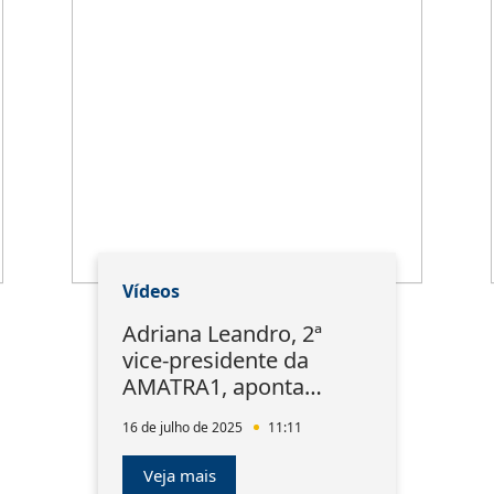
Vídeos
Adriana Leandro, 2ª
vice-presidente da
AMATRA1, aponta
inconstitucionalidade
16 de julho de 2025
11:11
da MP 927/2020
Veja mais