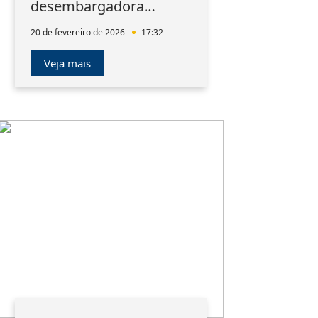
desembargadora
aposentada Amélia
20 de fevereiro de 2026
17:32
Valadão Lopes
Veja mais