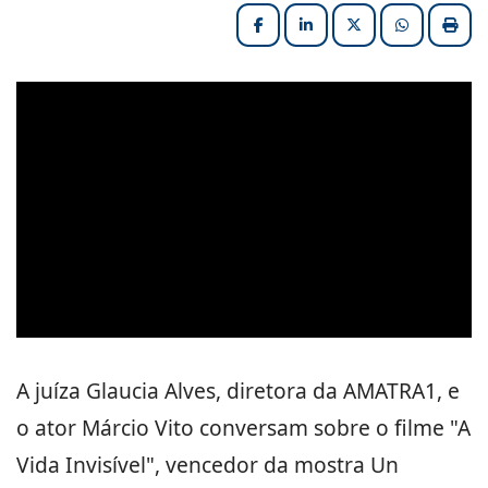
Facebook
LinkedIn
X (formerly Twitter
HELIX_ULT
Impri
Play: Keynote (Google I/O '18)
A juíza Glaucia Alves, diretora da AMATRA1, e
o ator Márcio Vito conversam sobre o filme "A
Vida Invisível", vencedor da mostra Un