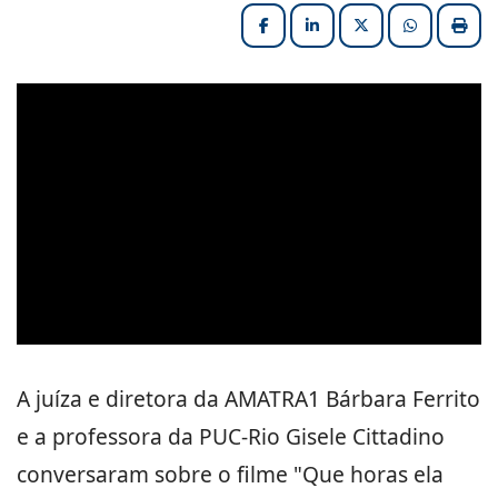
Facebook
LinkedIn
X (formerly Twitter
HELIX_ULT
Impri
Play: Keynote (Google I/O '18)
A juíza e diretora da AMATRA1 Bárbara Ferrito
e a professora da PUC-Rio Gisele Cittadino
conversaram sobre o filme "Que horas ela