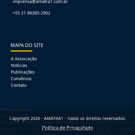
imprensa@amatra1.com.br
+55 21 98385-2902
MAPA DO SITE
A Associação
Notícias
Publicações
Convênios
Contato
We use cookies
We use cookies on our website. Some of them are essential for the
Copyright 2026 - AMATRA1 - Todos os direitos reservados.
operation of the site, while others help us to improve this site and
Política de Privacidade
the user experience (tracking cookies). You can decide for yourself
whether you want to allow cookies or not. Please note that if you